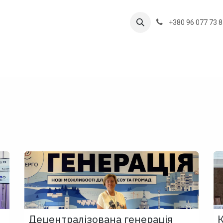
дій
Наші проекти
+380 96 077 73 
Децентралізована генерація