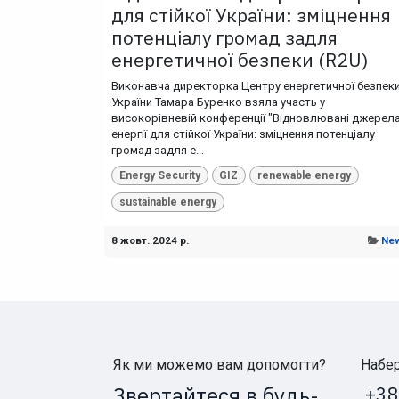
для стійкої України: зміцнення
потенціалу громад задля
енергетичної безпеки (R2U)
Виконавча директорка Центру енергетичної безпек
України Тамара Буренко взяла участь у
високорівневій конференції "Відновлювані джерел
енергії для стійкої України: зміцнення потенціалу
громад задля е...
Energy Security
GIZ
renewable energy
sustainable energy
8 жовт. 2024 р.
Ne
Як ми можемо вам допомогти?
Набер
Звертайтеся в будь-
+38