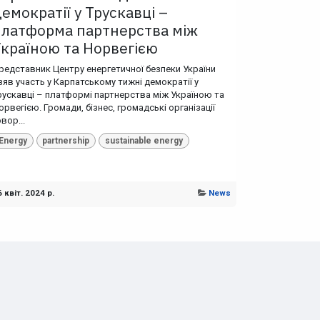
емократії у Трускавці –
платформа партнерства між
Україною та Норвегією
редставник Центру енергетичної безпеки України
зяв участь у Карпатському тижні демократії у
рускавці – платформі партнерства між Україною та
орвегією. Громади, бізнес, громадські організації
овор...
Energy
partnership
sustainable energy
 квіт. 2024 р.
News