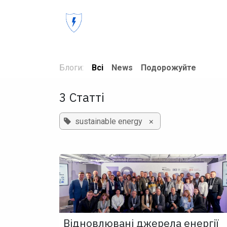
Skip to Content
Головна
Новини
Календар по
Блоги:
Всі
News
Подорожуйте
3 Статті
×
sustainable energy
Відновлювані джерела енергії