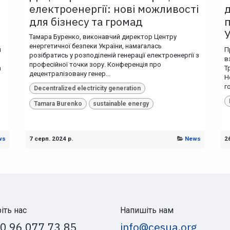
електроенергії: нові можливості
д
для бізнесу та громад
Тамара Буренко, виконавчий директор Центру
енергетичної безпеки України, намагалась
и
П
розібратись у розподіленій генерації електроенергії з
в
професійної точки зору. Конференція про
а
Т
децентралізовану генер...
Н
г
Decentralized electricity generation
Tamara Burenko
sustainable energy
ws
7 серп. 2024 р.
News
26
іть нас
Напишіть нам
0 96 077 73 85
info@cesua.org