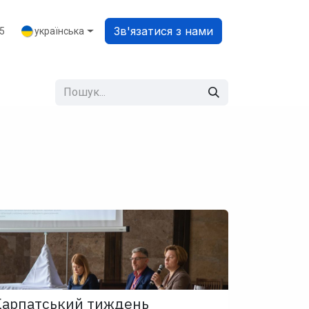
Зв'язатися з нами
українська
85
Карпатський тиждень